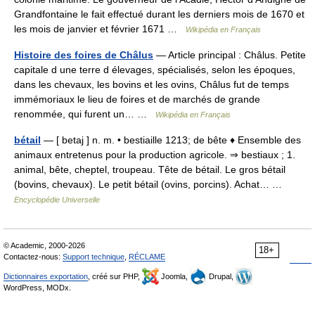
Grandfontaine le fait effectué durant les derniers mois de 1670 et
les mois de janvier et février 1671 …
Wikipédia en Français
Histoire des foires de Châlus
— Article principal : Châlus. Petite
capitale d une terre d élevages, spécialisés, selon les époques,
dans les chevaux, les bovins et les ovins, Châlus fut de temps
immémoriaux le lieu de foires et de marchés de grande
renommée, qui furent un… …
Wikipédia en Français
bétail
— [ betaj ] n. m. • bestiaille 1213; de bête ♦ Ensemble des
animaux entretenus pour la production agricole. ⇒ bestiaux ; 1.
animal, bête, cheptel, troupeau. Tête de bétail. Le gros bétail
(bovins, chevaux). Le petit bétail (ovins, porcins). Achat… …
Encyclopédie Universelle
© Academic, 2000-2026
18+
Contactez-nous:
Support technique
,
RÉCLAME
Dictionnaires exportation
, créé sur PHP,
Joomla,
Drupal,
WordPress, MODx.