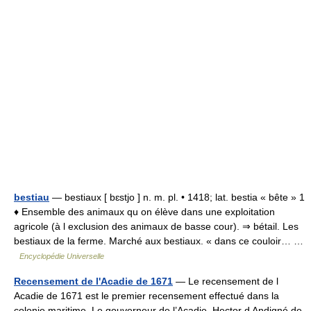
bestiau
— bestiaux [ bɛstjo ] n. m. pl. • 1418; lat. bestia « bête » 1
♦ Ensemble des animaux qu on élève dans une exploitation
agricole (à l exclusion des animaux de basse cour). ⇒ bétail. Les
bestiaux de la ferme. Marché aux bestiaux. « dans ce couloir… …
Encyclopédie Universelle
Recensement de l'Acadie de 1671
— Le recensement de l
Acadie de 1671 est le premier recensement effectué dans la
colonie maritime. Le gouverneur de l’Acadie, Hector d Andigné de