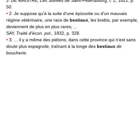
J. DE MAISTRE,
Les Soirées de Saint-Pétersbourg,
t. 2, 1821, p.
50.
•
2. Je suppose qu'à la suite d'une épizootie ou d'un mauvais
régime vétérinaire, une race de
bestiaux
, les brebis, par exemple,
deviennent de plus en plus rares; ...
SAY,
Traité d'écon. pol.,
1832, p. 328.
•
3. ... il y a même des piétons, dans cette province qui n'est sans
doute plus espagnole, traînant à la longe des
bestiaux
de
boucherie.