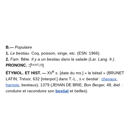
B.—
Populaire
1.
Le bestiau.
Coq, poisson, singe, etc. (ESN. 1966).
2.
Fam.
Bête.
Il y a un bestiau dans la salade (
Lar. Lang. fr.
).
PRONONC. :
[
].
e
ÉTYMOL. ET HIST. —
XV
s. [date du ms.] « le bétail » (BRUNET
LATIN,
Trésor,
632 [interpol.] dans T.-L.,
s.v. bestial
:
chevaux
,
harnois
, bestiaux); 1379 (JEHAN DE BRIE,
Bon Berger,
48,
ibid.
:
conduire et raconduire son
bestial
et öeilles).