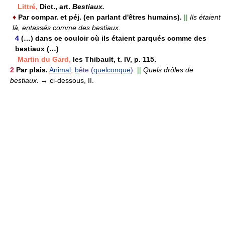
Littré,
Dict., art.
Bestiaux.
♦
Par compar. et péj. (en parlant d'êtres humains).
||
Ils étaient
là, entassés comme des bestiaux.
4
(…) dans ce couloir où ils étaient parqués comme des
bestiaux (…)
Martin du Gard,
les Thibault, t. IV, p. 115.
2
Par plais.
Animal
;
b
ête (
quelconque
).
||
Quels drôles de
bestiaux.
→ ci-dessous, II.