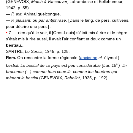
(GENEVOIX,
Match à Vancouver,
Laframboise et Bellehumeur,
1942, p. 55).
—
P. ext.
Animal quelconque.
—
P. plaisant.
ou
par antiphrase.
[Dans le lang. de pers. cultivées,
pour décrire une pers.] :
•
7. ... rien qu'à le voir, il [Gros-Louis] s'était mis à rire et le nègre
s'était mis à rire aussi, il avait l'air confiant et doux comme un
bestiau...
SARTRE,
Le Sursis,
1945, p. 125.
Rem.
On rencontre la forme régionale (
ancienne
cf.
étymol.)
e
bestial. Le bestial de ce pays est peu considérable (Lar. 19
). Je
braconne (...) comme tous ceux-là, comme les bouères qui
mènent le bestial
(GENEVOIX,
Raboliot,
1925, p. 192).