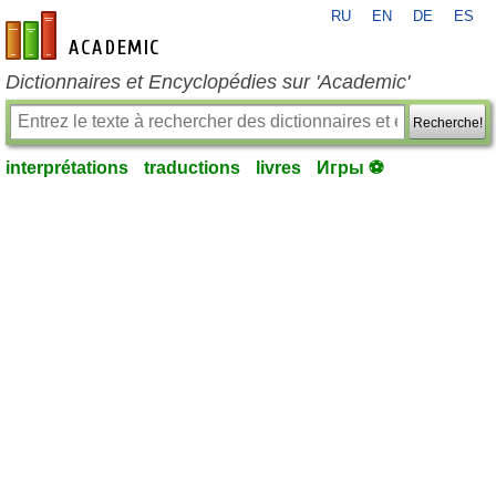
RU
EN
DE
ES
fr-academic.com
Dictionnaires et Encyclopédies sur 'Academic'
Recherche!
interprétations
traductions
livres
Игры ⚽