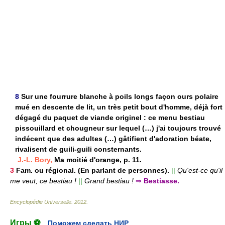
8
Sur une fourrure blanche à poils longs façon ours polaire
mué en descente de lit, un très petit bout d'homme, déjà fort
dégagé du paquet de viande originel : ce menu bestiau
pissouillard et chougneur sur lequel (…) j'ai toujours trouvé
indécent que des adultes (…) gâtifient d'adoration béate,
rivalisent de guili-guili consternants.
J.-L. Bory,
Ma moitié d'orange, p. 11.
3
Fam. ou
régional.
(En parlant de personnes).
||
Qu'est-ce qu'il
me veut, ce bestiau !
||
Grand bestiau !
⇒
Bestiasse.
Encyclopédie Universelle
.
2012
.
Игры ⚽
Поможем сделать НИР