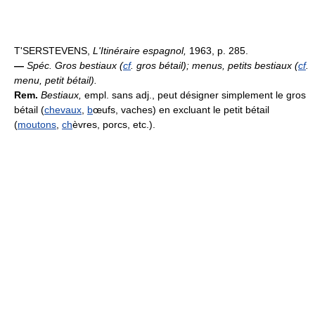
T'SERSTEVENS,
L'Itinéraire espagnol,
1963, p. 285.
—
Spéc.
Gros bestiaux (
cf
. gros bétail); menus, petits bestiaux (
cf
.
menu, petit bétail).
Rem.
Bestiaux,
empl. sans adj., peut désigner simplement le gros
bétail (
chevaux
,
b
œufs, vaches) en excluant le petit bétail
(
moutons
,
ch
èvres, porcs, etc.).