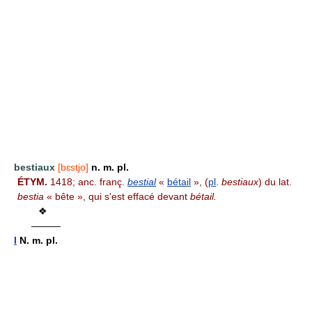
bestiaux
[bɛstjo]
n. m. pl.
ÉTYM.
1418; anc. franç.
bestial
«
bétail
», (
pl
.
bestiaux
) du lat.
bestia
« bête », qui s'est effacé devant
bétail.
❖
———
I
N. m. pl.