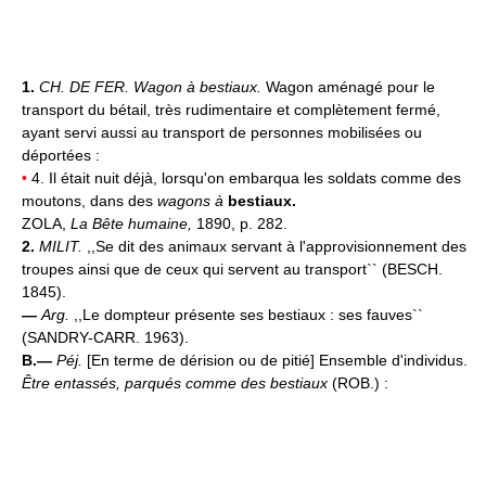
1.
CH. DE FER.
Wagon à bestiaux.
Wagon aménagé pour le
transport du bétail, très rudimentaire et complètement fermé,
ayant servi aussi au transport de personnes mobilisées ou
déportées :
•
4. Il était nuit déjà, lorsqu'on embarqua les soldats comme des
moutons, dans des
wagons à
bestiaux.
ZOLA,
La Bête humaine,
1890, p. 282.
2.
MILIT.
,,Se dit des animaux servant à l'approvisionnement des
troupes ainsi que de ceux qui servent au transport`` (BESCH.
1845).
—
Arg.
,,Le dompteur présente ses bestiaux : ses fauves``
(SANDRY-CARR. 1963).
B.—
Péj.
[En terme de dérision ou de pitié] Ensemble d'individus.
Être entassés, parqués comme des bestiaux
(ROB.) :