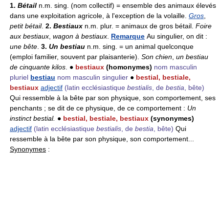
1.
Bétail
n.m. sing. (nom collectif) = ensemble des animaux élevés
dans une exploitation agricole, à l'exception de la volaille.
Gros
,
petit bétail
.
2.
Bestiaux
n.m. plur. = animaux de gros bétail.
Foire
aux bestiaux
,
wagon à bestiaux
.
Remarque
Au singulier, on dit :
une bête
.
3.
Un bestiau
n.m. sing. = un animal quelconque
(emploi familier, souvent par plaisanterie).
Son chien
,
un bestiau
de cinquante kilos
. ●
bestiaux
(homonymes)
nom masculin
pluriel
bestiau
nom masculin singulier
●
bestial, bestiale,
bestiaux
adjectif
(latin ecclésiastique
bestialis
, de
bestia
, bête)
Qui ressemble à la bête par son physique, son comportement, ses
penchants ; se dit de ce physique, de ce comportement :
Un
instinct bestial.
●
bestial, bestiale, bestiaux
(synonymes)
adjectif
(latin ecclésiastique
bestialis
, de
bestia
, bête)
Qui
ressemble à la bête par son physique, son comportement...
Synonymes
: